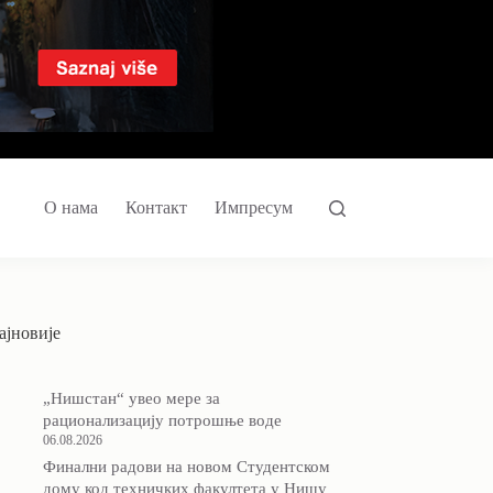
О нама
Контакт
Импресум
ајновије
„Нишстан“ увео мере за
рационализацију потрошње воде
06.08.2026
Финални радови на новом Студентском
дому код техничких факултета у Нишу