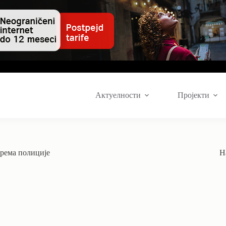
Актуелности
Пројекти
према полиције
Н