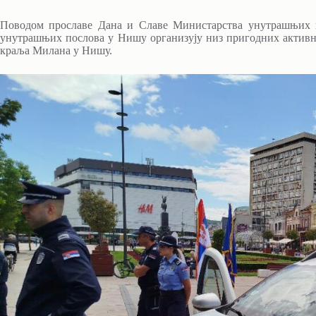
Поводом прославе Дана и Славе Министарства унутрашњих 
унутрашњих послова у Нишу организују низ пригодних активност
краља Милана у Нишу.