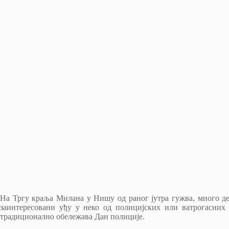
На Тргу краља Mилана у Нишу од ранoг јутра гужва, много деце
заинтересовани уђу у неко од полицијских или ватрогасних 
традиционално обележава Дан полиције.