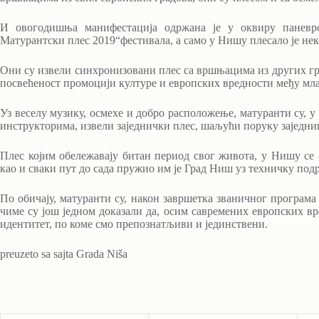
И овогодишња манифестација одржана је у оквиру паневропс
Матурантски плес 2019“фестивала, а само у Нишу плесало је нек
Они су извели синхронизовани плес са вршњацима из других гра
посвећеност промоцији културе и европских вредности међу мл
Уз веселу музику, осмехе и добро расположење, матуранти су, у
инструкторима, извели заједнички плес, шаљући поруку заједниш
Плес којим обележавају битан период свог живота, у Нишу се о
као и сваки пут до сада пружио им је Град Ниш уз техничку под
По обичају, матуранти су, након завршетка званичног програма 
чиме су још једном доказали да, осим савремених европских вр
идентитет, по коме смо препознатљиви и јединствени.
preuzeto sa sajta Grada Niša