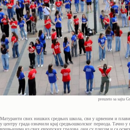
preuzeto sa sajta G
Матуранти свих нишких средњих школа, сви у црвеним и плави
у центру града означили крај средњошколског периода. Тачно у 
вршњацима из свих европских градова, они су плесом и са осме