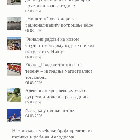
почетак школске године
07.08.2026
„Нишстан“ увео мере за
рационализацију потрошње воде
06.08.2026
Финални радови на новом
Студентском дому код техничких
факултета у Нишу
06.08.2026
Екипе „Градске топлане“ на
терену – изградња магистралног
топловода
06.08.2026
Алексинац кроз векове, место
сусрета и модерна разгледница
05.08.2026
Улагања у нишке школе
04.08.2026
Наставља се увећање броја превезених
путника и робе на Аеродрому