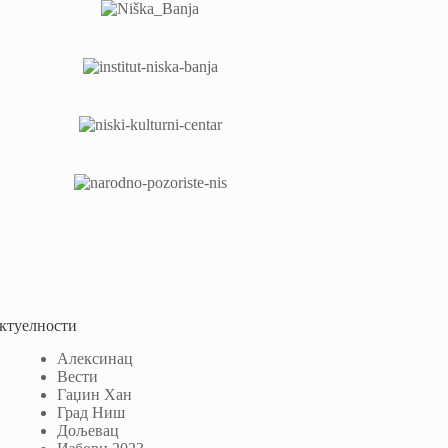
ктуелности
Алексинац
Вести
Гаџин Хан
Град Ниш
Дољевац