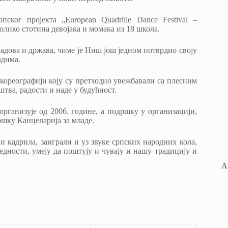
ког пројекта „European Quadrille Dance Festival –
олико стотина девојака и момака из 18 школа.
дова и држава, чиме је Ниш још једном потврдио своју
адима.
 кореографији коју су претходно увежбавали са плесним
тва, радости и наде у будућност.
рганизује од 2006. године, а подршку у организацији,
ршку Канцеларија за младе.
и кадрила, заиграли и уз звуке српских народних кола,
едности, умеју да поштују и чувају и нашу традицију и
А