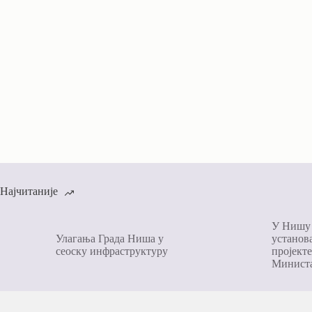
Најчитаније
У Нишу 
Улагања Града Ниша у
установа
сеоску инфраструктуру
пројекте
Министа