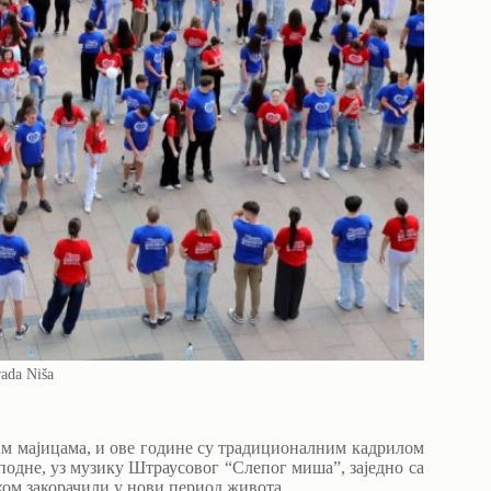
rada Niša
м мајицама, и ове године су традиционалним кадрилом
подне, уз музику Штраусовог “Слепог миша”, заједно са
хом закорачили у нови период живота.