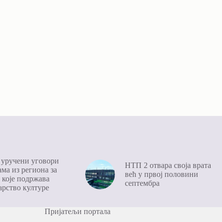
уручени уговори
НТП 2 отвара своја врата
ма из региона за
већ у првој половини
 којe подржава
септембра
рство културе
Пријатељи портала