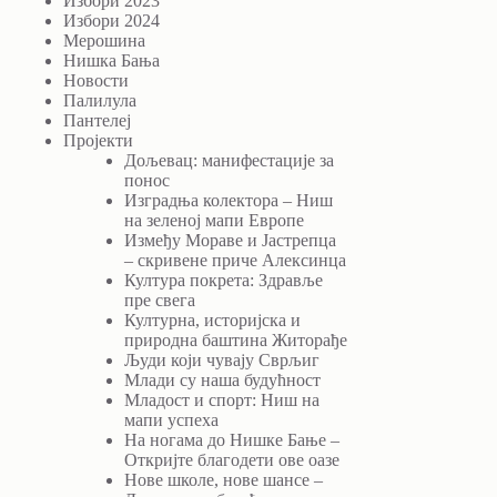
Избори 2023
Избори 2024
Мерошина
Нишка Бања
Новости
Палилула
Пантелеј
Пројекти
Дољевац: манифестације за
понос
Изградња колектора – Ниш
на зеленој мапи Европе
Између Мораве и Јастрепца
– скривене приче Алексинца
Култура покрета: Здравље
пре свега
Културна, историјска и
природна баштина Житорађе
Људи који чувају Сврљиг
Млади су наша будућност
Младост и спорт: Ниш на
мапи успеха
На ногама до Нишке Бање –
Откријте благодети ове оазе
Нове школе, нове шансе –