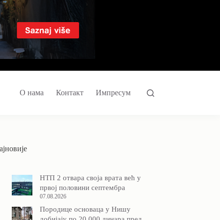
О нама
Контакт
Импресум
ајновије
НТП 2 отвара своја врата већ у
првој половини септембра
07.08.2026
Породицe основаца у Нишу
добијају по 20.000 динара пред