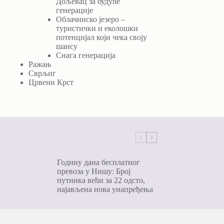
Дољевац за будуће
генерације
Облачинско језеро –
туристички и еколошки
потенцијал који чека своју
шансу
Снага генерација
Ражањ
Сврљиг
Црвени Крст
Годину дана бесплатног
превоза у Нишу: Број
путника већи за 22 одсто,
најављена нова унапређења