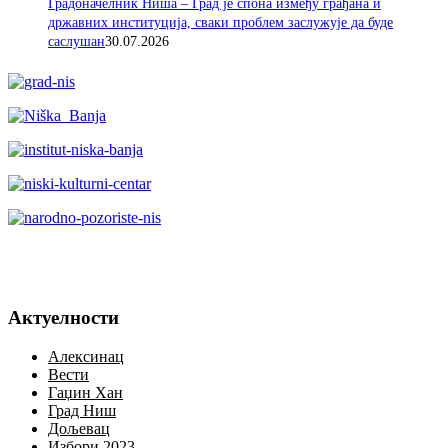
Градоначелник Ниша – Град је спона између грађана и
државних институција, сваки проблем заслужује да буде
саслушан
30.07.2026
Актуелности
Алексинац
Вести
Гаџин Хан
Град Ниш
Дољевац
Избори 2023