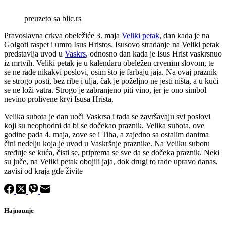
preuzeto sa blic.rs
Pravoslavna crkva obeležiće 3. maja
Veliki petak
, dan kada je na
Golgoti raspet i umro Isus Hristos. Isusovo stradanje na Veliki petak
predstavlja uvod u
Vaskrs
, odnosno dan kada je Isus Hrist vaskrsnuo
iz mrtvih. Veliki petak je u kalendaru obeležen crvenim slovom, te
se ne rade nikakvi poslovi, osim što je farbaju jaja. Na ovaj praznik
se strogo posti, bez ribe i ulja, čak je poželjno ne jesti ništa, a u kući
se ne loži vatra. Strogo je zabranjeno piti vino, jer je ono simbol
nevino prolivene krvi Isusa Hrista.
Velika subota je dan uoči Vaskrsa i tada se završavaju svi poslovi
koji su neophodni da bi se dočekao praznik. Velika subota, ove
godine pada 4. maja, zove se i Tiha, a zajedno sa ostalim danima
čini nedelju koja je uvod u Vaskršnje praznike. Na Veliku subotu
sređuje se kuća, čisti se, priprema se sve da se dočeka praznik. Neki
su juče, na Veliki petak obojili jaja, dok drugi to rade upravo danas,
zavisi od kraja gde živite
Најновије