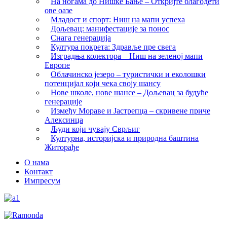
На ногама до Нишке Бање – Откријте благодети
ове оазе
Младост и спорт: Ниш на мапи успеха
Дољевац: манифестације за понос
Снага генерација
Култура покрета: Здравље пре свега
Изградња колектора – Ниш на зеленој мапи
Европе
Облачинско језеро – туристички и еколошки
потенцијал који чека своју шансу
Нове школе, нове шансе – Дољевац за будуће
генерације
Између Мораве и Јастрепца – скривене приче
Алексинца
Људи који чувају Сврљиг
Културна, историјска и природна баштина
Житорађе
О нама
Контакт
Импресум