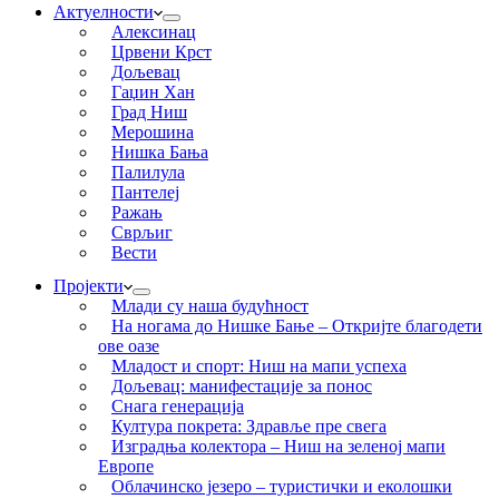
Актуелности
Алексинац
Црвени Крст
Дољевац
Гаџин Хан
Град Ниш
Мерошина
Нишка Бања
Палилула
Пантелеј
Ражањ
Сврљиг
Вести
Пројекти
Млади су наша будућност
На ногама до Нишке Бање – Откријте благодети
ове оазе
Младост и спорт: Ниш на мапи успеха
Дољевац: манифестације за понос
Снага генерација
Култура покрета: Здравље пре свега
Изградња колектора – Ниш на зеленој мапи
Европе
Облачинско језеро – туристички и еколошки