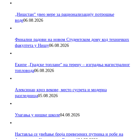
„Нишстан“ увео мере за рационализацију потрошње
воде
06.08.2026
Финални радови на новом Студентском дому код техничких
факултета у Нишу
06.08.2026
Екипе „Градске топлане“ на терену – изградња магистралног
топловода
06.08.2026
Алексинац кроз векове, место сусрета и модерна
разгледница
05.08.2026
Улагања у нишке школе
04.08.2026
Наставља се увећање броја превезених путника и робе на