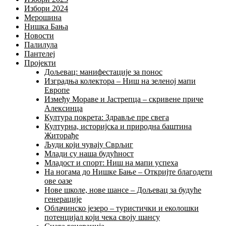
Избори 2024
Мерошина
Нишка Бања
Новости
Палилула
Пантелеј
Пројекти
Дољевац: манифестације за понос
Изградња колектора – Ниш на зеленој мапи
Европе
Између Мораве и Јастрепца – скривене приче
Алексинца
Култура покрета: Здравље пре свега
Културна, историјска и природна баштина
Житорађе
Људи који чувају Сврљиг
Млади су наша будућност
Младост и спорт: Ниш на мапи успеха
На ногама до Нишке Бање – Откријте благодети
ове оазе
Нове школе, нове шансе – Дољевац за будуће
генерације
Облачинско језеро – туристички и еколошки
потенцијал који чека своју шансу