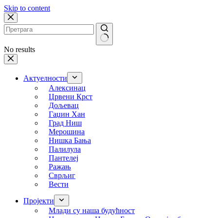
Skip to content
No results
Актуелности
Алексинац
Црвени Крст
Дољевац
Гаџин Хан
Град Ниш
Мерошина
Нишка Бања
Палилула
Пантелеј
Ражањ
Сврљиг
Вести
Пројекти
Млади су наша будућност