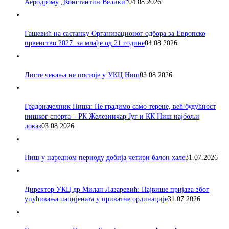
Аеродрому „Константин Велики“
04.08.2026
Гашевић на састанку Организационог одбора за Европско
првенство 2027. за млађе од 21 године
04.08.2026
Листе чекања не постоје у УКЦ Ниш
03.08.2026
Градоначелник Ниша: Не градимо само терене, већ будућност
нишког спорта – РК Железничар Југ и КК Ниш најбољи
доказ
03.08.2026
Ниш у наредном периоду добија четири балон хале
31.07.2026
Директор УКЦ др Милан Лазаревић: Највише пријава због
упућивања пацијената у приватне ординације
31.07.2026