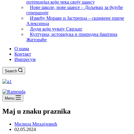
потенцијал који чека своју шансу
Нове школе, нове шансе – Дољевац за будуће
генерације
Између Мораве и Јастрепца – скривене приче
Алексинца
Људи који чувају Сврљиг
Културна, историјска и природна баштина
Житорађе
О нама
Контакт
Импресум
Search
Menu
Maj u znaku praznika
Милица Михајловић
02.05.2024