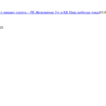
ст нишког спорта – РК Железничар Југ и КК Ниш најбољи доказ
03.
26