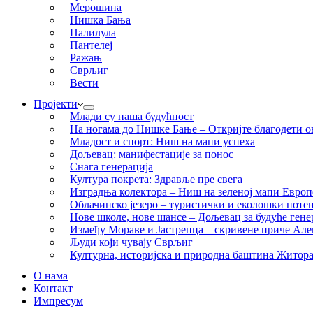
Мерошина
Нишка Бања
Палилула
Пантелеј
Ражањ
Сврљиг
Вести
Пројекти
Млади су наша будућност
На ногама до Нишке Бање – Откријте благодети ов
Младост и спорт: Ниш на мапи успеха
Дољевац: манифестације за понос
Снага генерација
Култура покрета: Здравље пре свега
Изградња колектора – Ниш на зеленој мапи Европ
Облачинско језеро – туристички и еколошки потен
Нове школе, нове шансе – Дољевац за будуће гене
Између Мораве и Јастрепца – скривене приче Ал
Људи који чувају Сврљиг
Културна, историјска и природна баштина Житор
О нама
Контакт
Импресум