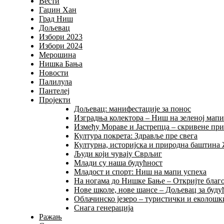
Вести
Гаџин Хан
Град Ниш
Дољевац
Избори 2023
Избори 2024
Мерошина
Нишка Бања
Новости
Палилула
Пантелеј
Пројекти
Дољевац: манифестације за понос
Изградња колектора – Ниш на зеленој мап
Између Мораве и Јастрепца – скривене пр
Култура покрета: Здравље пре свега
Културна, историјска и природна баштина
Људи који чувају Сврљиг
Млади су наша будућност
Младост и спорт: Ниш на мапи успеха
На ногама до Нишке Бање – Откријте благо
Нове школе, нове шансе – Дољевац за буду
Облачинско језеро – туристички и еколошки
Снага генерација
Ражањ