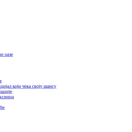
е оазе
е
цијал који чека своју шансу
рације
ексинца
ађе