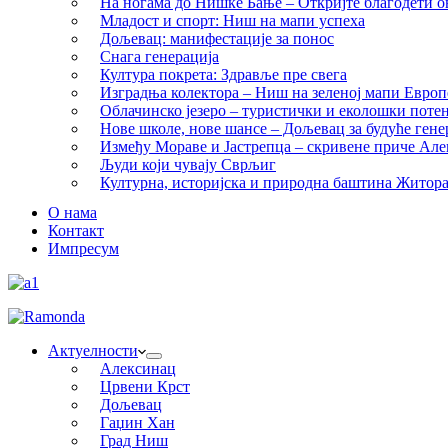
На ногама до Нишке Бање – Откријте благодети ов
Младост и спорт: Ниш на мапи успеха
Дољевац: манифестације за понос
Снага генерација
Култура покрета: Здравље пре свега
Изградња колектора – Ниш на зеленој мапи Европ
Облачинско језеро – туристички и еколошки потен
Нове школе, нове шансе – Дољевац за будуће гене
Између Мораве и Јастрепца – скривене приче Ал
Људи који чувају Сврљиг
Културна, историјска и природна баштина Житор
О нама
Контакт
Импресум
Актуелности
Алексинац
Црвени Крст
Дољевац
Гаџин Хан
Град Ниш