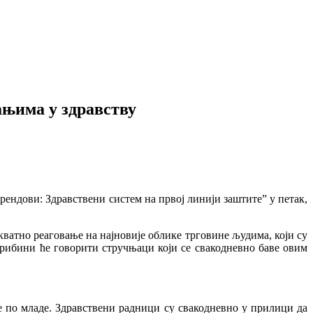
ањима у здравству
ендови: Здравствени систем на првој линији заштите” у петак,
ватно реаговање на најновије облике трговине људима, који су
рибини ће говорити стручњаци који се свакодневно баве овим
е по младе. Здравствени радници су свакодневно у прилици да