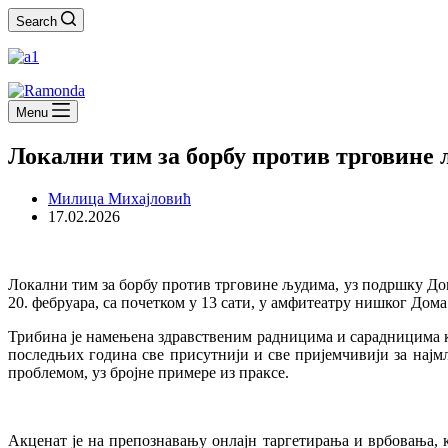
Search
Menu
Локални тим за борбу против трговине 
Милица Михајловић
17.02.2026
Локални тим за борбу против трговине људима, уз подршку Дом
20. фебруара, са почетком у 13 сати, у амфитеатру нишког Дома
Трибина је намењена здравственим радницима и сарадницима ка
последњих година све присутнији и све пријемчивији за нај
проблемом, уз бројне примере из праксе.
Акценат је на препознавању онлајн таргетирања и врбовања, 