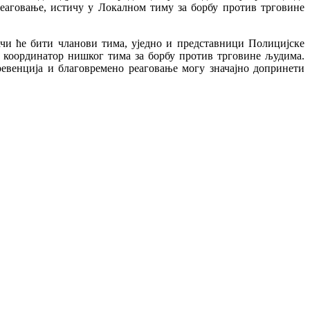
 реаговање, истичу у Локалном тиму за борбу против трговине
чи ће бити чланови тима, уједно и представници Полицијске
, координатор нишког тима за борбу против трговине људима.
превенција и благовремено реаговање могу значајно допринети