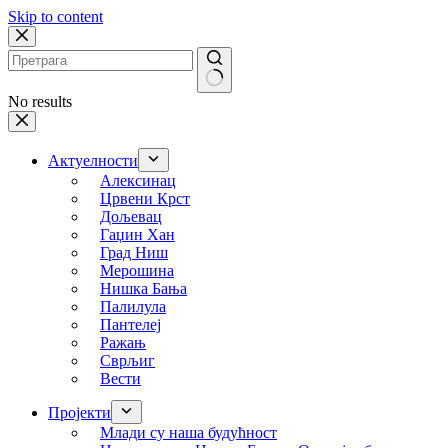
Skip to content
No results
Актуелности
Алексинац
Црвени Крст
Дољевац
Гаџин Хан
Град Ниш
Мерошина
Нишка Бања
Палилула
Пантелеј
Ражањ
Сврљиг
Вести
Пројекти
Млади су наша будућност