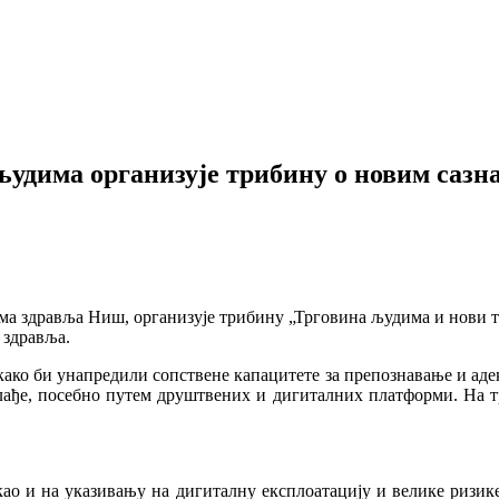
људима организује трибину о новим сазн
a здравља Ниш, организује трибину „Трговина људима и нови тр
 здравља.
ко би унапредили сопствене капацитете за препознавање и адек
млађе, посебно путем друштвених и дигиталних платформи. На т
као и на указивању на дигиталну експлоатацију и велике ризик