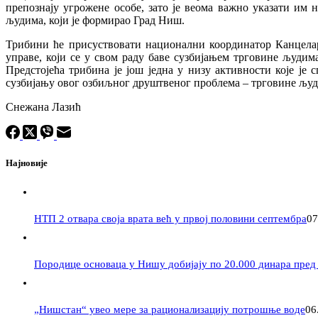
препознају угрожене особе, зато је веома важно указати им 
људима, који је формирао Град Ниш.
Трибини ће присуствовати национални координатор Канцелар
управе, који се у свом раду баве сузбијањем трговине људи
Предстојећа трибина је још једна у низу активности које је
сузбијању овог озбиљног друштвеног проблема – трговине људи
Снежана Лазић
Најновије
НТП 2 отвара своја врата већ у првој половини септембра
07
Породицe основаца у Нишу добијају по 20.000 динара пред
„Нишстан“ увео мере за рационализацију потрошње воде
06