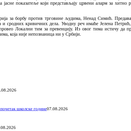
на јасне показатеље који представљају црвени аларм за хитно
ија за борбу против трговине људима, Ненад Симић. Предава
ма и сродних кривичних дела. Уводну реч имаће Јелена Петрић
 спровео Локални тим за превенцију. Из овог тима истичу да 
ма, која није непознаница ни у Србији.
.08.2026
 почетак школске године
07.08.2026
.08.2026