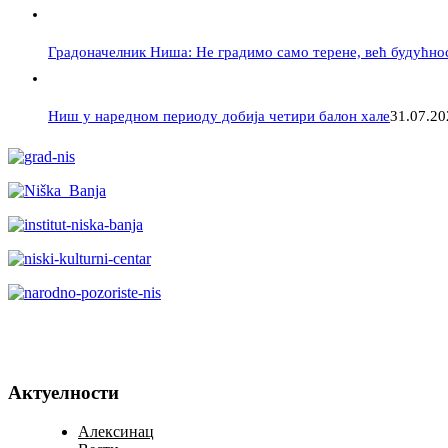
Градоначелник Ниша: Не градимо само терене, већ будућно
Ниш у наредном периоду добија четири балон хале
31.07.20
Актуелности
Алексинац