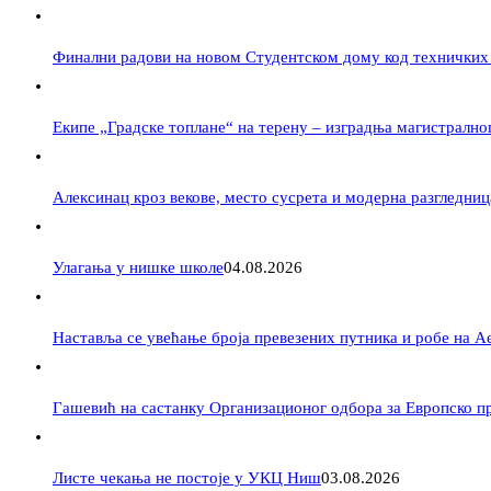
Финални радови на новом Студентском дому код техничких
Екипе „Градске топлане“ на терену – изградња магистрално
Алексинац кроз векове, место сусрета и модерна разгледниц
Улагања у нишке школе
04.08.2026
Наставља се увећање броја превезених путника и робе на 
Гашевић на састанку Организационог одбора за Европско пр
Листе чекања не постоје у УКЦ Ниш
03.08.2026