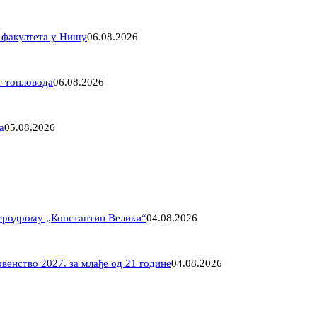
 факултета у Нишу
06.08.2026
г топловода
06.08.2026
а
05.08.2026
Аеродрому „Константин Велики“
04.08.2026
венство 2027. за млађе од 21 године
04.08.2026