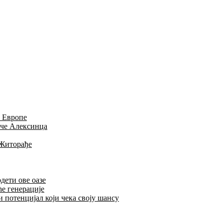
и Европе
иче Алексинца
 Житорађе
дети ове оазе
ће генерације
 потенцијал који чека своју шансу