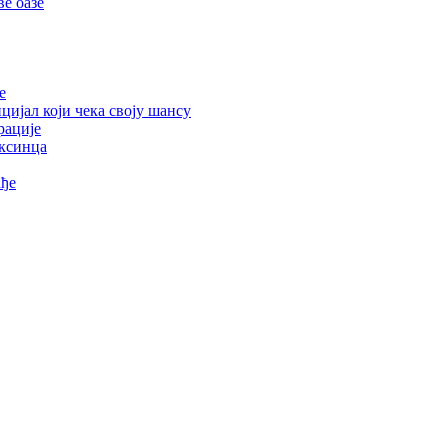
е оазе
е
цијал који чека своју шансу
рације
ексинца
ађе