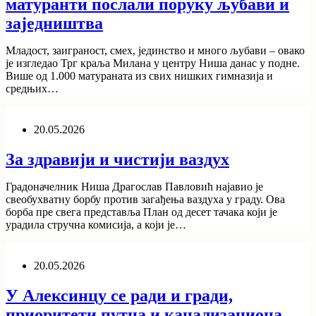
матуранти послали поруку љубави и
заједништва
Младост, заиграност, смех, јединство и много љубави – овако
је изгледао Трг краља Милана у центру Ниша данас у подне.
Више од 1.000 матураната из свих нишких гимназија и
средњих…
20.05.2026
За здравији и чистији ваздух
Градоначелник Ниша Драгослав Павловић најавио је
свеобухватну борбу против загађења ваздуха у граду. Ова
борба пре свега представља План од десет тачака који је
урадила стручна комисија, а који је…
20.05.2026
У Алексинцу се ради и гради,
приоритети путна и канализациона