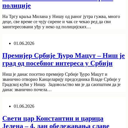
полиције
На Тргу краља Mилана у Нишу од ранoг јутра гужва, много
деце, све време се чују сирене и чак се чекао ред да сви
заинтересовани уђу у неко од полицијских…
01.06.2026
Премијер Србије Ђуро Мацут – Ниш је
град од посебног интереса у Србији
Ниш је данас посетио премијер Србије Ђуро Мацут и
званично отворио Канцеларију председника Владе Србије у
Градској кући у Нишу. Задовољство ми је да саопштим да је
данас званично почела…
01.06.2026
Свети цар Константин и царица
Јелена – 4. дан обележавања славе