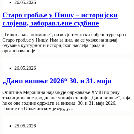
26.05.2026
Старо гробље у Нишу – историјски
слојеви, заборављене судбине
„Тишина која опомиње“, назив је тематски вођене туре кроз
Старо гробље у Нишу. Има за циљ да се укаже на значај
очувања културног и историјског наслеђа града и
организовано је…
26.05.2026
„Дани вишње 2026“ 30. и 31. маја
Општина Мерошина најављује одржавање XVIII по реду
традиционалне дводневне манифестације „Дани вишње“, која
ће се ове године одржати за викенд, 30. и 31. маја 2026.
године на Облачинском језеру, у…
25.05.2026