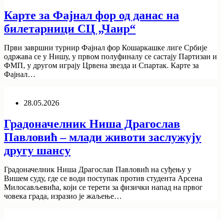
Карте за Фајнал фор од данас на
билетарници СЦ „Чаир“
Први завршни турнир Фајнал фор Кошаркашке лиге Србије
одржава се у Нишу, у првом полуфиналу се састају Партизан и
ФМП, у другом играју Црвена звезда и Спартак. Карте за
Фајнал…
28.05.2026
Градоначелник Ниша Драгослав
Павловић – млади животи заслужују
другу шансу
Градоначелник Ниша Драгослав Павловић на суђењу у
Вишем суду, где се води поступак против студента Арсена
Милосављевића, који се терети за физички напад на првог
човека града, изразио је жаљење…