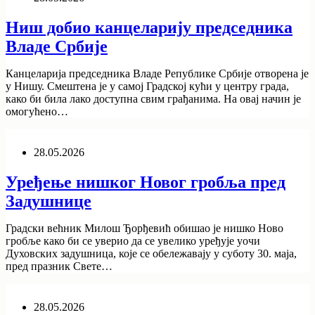
Ниш добио канцеларију председника
Владе Србије
Канцеларија председника Владе Републике Србије отворена је
у Нишу. Смештена је у самој Градској кући у центру града,
како би била лако доступна свим грађанима. На овај начин је
омогућено…
28.05.2026
Уређење нишког Новог гробља пред
Задушнице
Градски већник Милош Ђорђевић обишао је нишко Ново
гробље како би се уверио да се увелико уређује уочи
Духовских задушница, које се обележавају у суботу 30. маја,
пред празник Свете…
28.05.2026