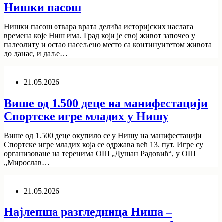
Нишки пасош
Нишки пасош отвара врата делића историјских наслага
времена које Ниш има. Град који је свој живот започео у
палеолиту и остао насељено место са континуитетом живота
до данас, и даље…
21.05.2026
Више од 1.500 деце на манифестацији
Спортске игре младих у Нишу
Више од 1.500 деце окупило се у Нишу на манифестацији
Спортске игре младих која се одржава већ 13. пут. Игре су
организоване на теренима ОШ „Душан Радовић“, у ОШ
„Мирослав…
21.05.2026
Најлепша разгледница Ниша –