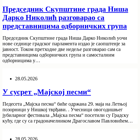
Председник Скупштине града Ниша
Дарко Николић разговарао са
представницима одборничких група
Председник Скупштине града Ниша Дарко Николић уочи
нове седнице градског парламента издао је саопштенје за
јавност. Током претходне две недеље разговарао сам са
представницима одборничких група и самосталним
одборницима у…
28.05.2026
У сусрет „Мајској песми“
Педесета „Мајска песма“ биће одржана 29. маја на Летњој
позорници у Нишкој тврђави. . Учесници овогодишњег
јубиларног фестивала „Мајска песма“ посетили су Градску
кућу, где су са градоначелником Драгославом Павловићем…
28.05.2026