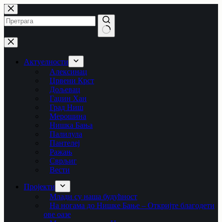
Skip
to
content
No
results
Актуелности
Алексинац
Црвени Крст
Дољевац
Гаџин Хан
Град Ниш
Мерошина
Нишка Бања
Палилула
Пантелеј
Ражањ
Сврљиг
Вести
Пројекти
Млади су наша будућност
На ногама до Нишке Бање – Откријте благодети
ове оазе