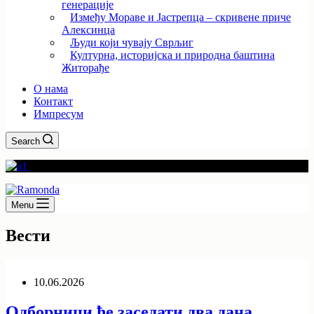
генерације
Између Мораве и Јастрепца – скривене приче
Алексинца
Људи који чувају Сврљиг
Културна, историјска и природна баштина
Житорађе
О нама
Контакт
Импресум
Search
Menu
Вести
10.06.2026
Одборници ће заседати два дана