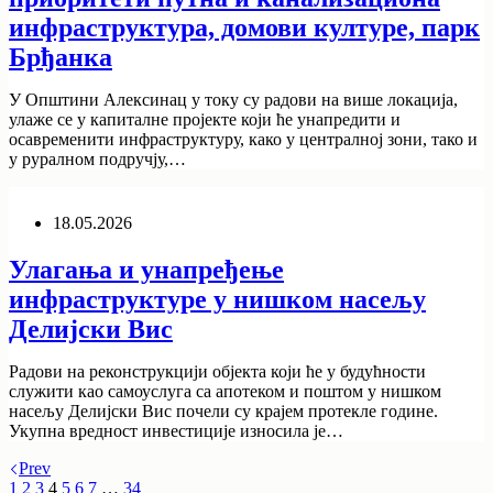
инфраструктура, домови културе, парк
Брђанка
У Општини Алексинац у току су радови на више локација,
улаже се у капиталне пројекте који ће унапредити и
осавременити инфраструктуру, како у централној зони, тако и
у руралном подручју,…
18.05.2026
Улагања и унапређење
инфраструктуре у нишком насељу
Делијски Вис
Радови на реконструкцији објекта који ће у будућности
служити као самоуслуга са апотеком и поштом у нишком
насељу Делијски Вис почели су крајем протекле године.
Укупна вредност инвестиције износила је…
Prev
1
2
3
4
5
6
7
…
34