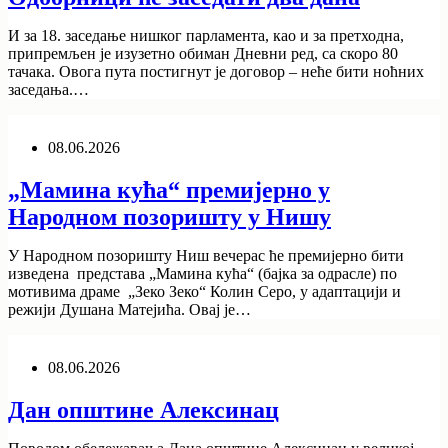
И за 18. заседање нишког парламента, као и за претходна,
припремљен је изузетно обиман Дневни ред, са скоро 80
тачака. Овога пута постигнут је договор – неће бити ноћних
заседања.…
08.06.2026
„Мамина кућа“ премијерно у
Народном позоришту у Нишу
У Народном позоришту Ниш вечерас ће премијерно бити
изведена представа „Мамина кућа“ (бајка за одрасле) по
мотивима драме „Зеко Зеко“ Колин Серо, у адаптацији и
режији Душана Матејића. Овај је…
08.06.2026
Дан општине Алексинац