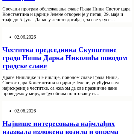
Свечани програм обележавања славе Града Ниша Светог цара
Константина и царице Јелене отворен је у петак, 29. маја и
траје до 5. јуна. Данас у лепези догађаја, за све укусе…
02.06.2026
Честитка председника Скупштине
града Ниша Дарка Николића поводом
градске славе
Драге Нишлијке и Нишлије, поводом славе Града Ниша,
Светог цара Константина и царице Јелене, упућујем вам
најискреније честитке, са жељом да ове празничне дане
проведемо у миру, међусобном поштовању и…
02.06.2026
Највише интересовања најмлађих
изазвала изложена возила и опрема