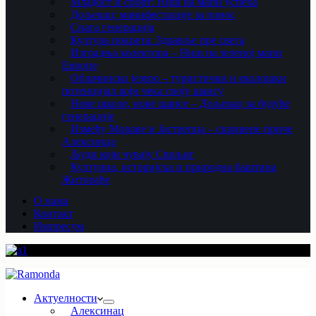
Младост и спорт: Ниш на мапи успеха
Дољевац: манифестације за понос
Снага генерација
Култура покрета: Здравље пре свега
Изградња колектора – Ниш на зеленој мапи
Европе
Облачинско језеро – туристички и еколошки
потенцијал који чека своју шансу
Нове школе, нове шансе – Дољевац за будуће
генерације
Између Мораве и Јастрепца – скривене приче
Алексинца
Људи који чувају Сврљиг
Културна, историјска и природна баштина
Житорађе
О нама
Контакт
Импресум
Актуелности
Алексинац