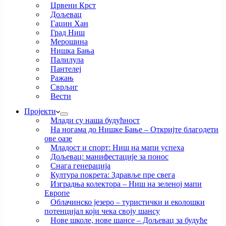
Црвени Крст
Дољевац
Гаџин Хан
Град Ниш
Мерошина
Нишка Бања
Палилула
Пантелеј
Ражањ
Сврљиг
Вести
Пројекти
Млади су наша будућност
На ногама до Нишке Бање – Откријте благодети
ове оазе
Младост и спорт: Ниш на мапи успеха
Дољевац: манифестације за понос
Снага генерација
Култура покрета: Здравље пре свега
Изградња колектора – Ниш на зеленој мапи
Европе
Облачинско језеро – туристички и еколошки
потенцијал који чека своју шансу
Нове школе, нове шансе – Дољевац за будуће