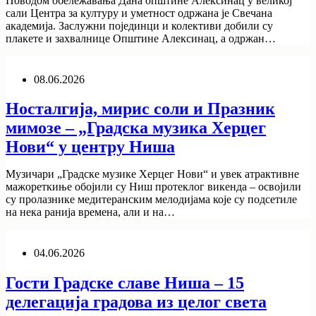
Поводом обележавања Дана општине Алексинац у великој
сали Центра за културу и уметност одржана је Свечана
академија. Заслужни појединци и колективи добили су
плакете и захвалнице Општине Алексинац, а одржан…
08.06.2026
Носталгија, мирис соли и Празник
мимозе – „Градска музика Херцег
Нови“ у центру Ниша
Музичари „Градске музике Херцег Нови“ и увек атрактивне
мажореткиње обојили су Ниш протеклог викенда – освојили
су пролазнике медитеранским мелодијама које су подсетиле
на нека ранија времена, али и на…
04.06.2026
Гости Градске славе Ниша – 15
делегација градова из целог света