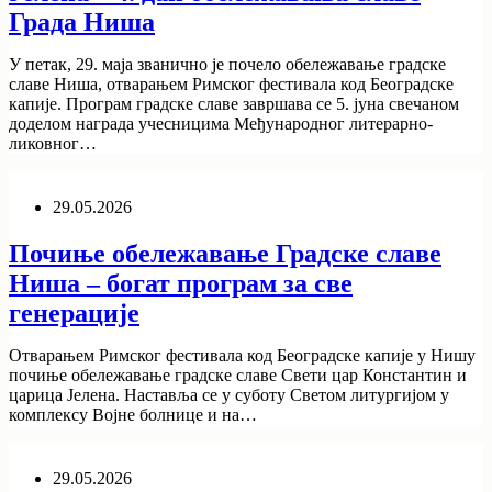
Града Ниша
У петак, 29. маја званично је почело обележавање градске
славе Ниша, отварањем Римског фестивала код Београдске
капије. Програм градске славе завршава се 5. јуна свечаном
доделом награда учесницима Међународног литерарно-
ликовног…
29.05.2026
Почиње обележавање Градске славе
Ниша – богат програм за све
генерације
Отварањем Римског фестивала код Београдске капије у Нишу
почиње обележавање градске славе Свети цар Константин и
царица Јелена. Наставља се у суботу Светом литургијом у
комплексу Војне болнице и на…
29.05.2026