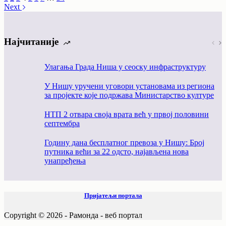
Next
Најчитаније
Улагања Града Ниша у сеоску инфраструктуру
У Нишу уручени уговори установама из региона
за пројекте којe подржава Министарство културе
НТП 2 отвара своја врата већ у првој половини
септембра
Годину дана бесплатног превоза у Нишу: Број
путника већи за 22 одсто, најављена нова
унапређења
Пријатељи портала
Copyright © 2026 - Рамонда - веб портал