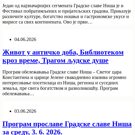
Један од најзначајнијих сегмената Градске славе Ниша је и
Фестивал побратимљених и пријатељских градова. Приказује
различите културе, богатство ношњи и гастрономске укусе и
мирисе са свих континената. Ово је први…
04.06.2026
Живот у античко доба, Библиотеком
кроз време, Трагом људске душе
Програм обележавања Градске славе Ниша – Светог цара
Константина и царице Јелене свакодневно изазива огромно
интересовање посетилаца из Ниша, региона и суседних
земаља, пре свега богатством и разноликошћу. Програм
обележавања…
03.06.2026
Програм прославе Градске славе Ниша
за среду, 3. 6. 2026.