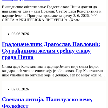
Вишедневно обележавање Градске славе Ниша долази до
најважнијег дана – сам Празник Светог цара Константина и
царице Јелене. Програм прославе за среду, 3. 6. 2026. 9.00
СВЕТА АРХИЈЕРЕЈСКА ЛИТУРГИЈА (Храм…
03.06.2026
Градоначелник Драгослав Павловић:
Суграђанима желим срећну славу
града Ниша
Слава цара Константина и царице Јелене није слава једног
владара, већ читаве епохе коју је обликовао. Цар Константин
није упамћен по биткама које је добијао, већ по миру који је…
02.06.2026
Свечана литија, Палилулско вече,
Фолкфест