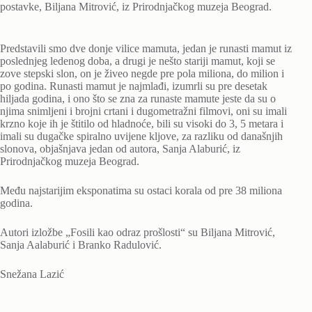
postavke, Biljana Mitrović, iz Prirodnjačkog muzeja Beograd.
Predstavili smo dve donje vilice mamuta, jedan je runasti mamut iz
poslednjeg ledenog doba, a drugi je nešto stariji mamut, koji se
zove stepski slon, on je živeo negde pre pola miliona, do milion i
po godina. Runasti mamut je najmlađi, izumrli su pre desetak
hiljada godina, i ono što se zna za runaste mamute jeste da su o
njima snimljeni i brojni crtani i dugometražni filmovi, oni su imali
krzno koje ih je štitilo od hladnoće, bili su visoki do 3, 5 metara i
imali su dugačke spiralno uvijene kljove, za razliku od današnjih
slonova, objašnjava jedan od autora, Sanja Alaburić, iz
Prirodnjačkog muzeja Beograd.
Među najstarijim eksponatima su ostaci korala od pre 38 miliona
godina.
Autori izložbe „Fosili kao odraz prošlosti“ su Biljana Mitrović,
Sanja Aalaburić i Branko Radulović.
Snežana Lazić