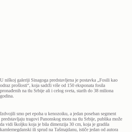
U niškoj galeriji Sinagoga predstavljena je postavka „Fosili kao
odraz prošlosti“, koja sadrži više od 150 eksponata fosila
pronađenih na tlu Srbije ali i celog sveta, starih do 38 miliona
godina.
Izdvojili smo pet epoha u kenozoiku, a jedan poseban segment
predstavljaju tragovi Panonskog mora na tlu Srbije, publika može
da vidi školjku koja je bila dimenzija 30 cm, koja je gradila
kamlemegdanski ili sprud na Tašmajdanu, ističe jedan od autora