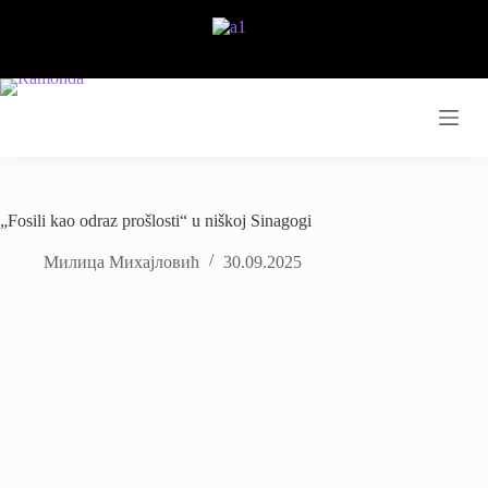
Skip
to
content
„Fosili kao odraz prošlosti“ u niškoj Sinagogi
Милица Михајловић
30.09.2025