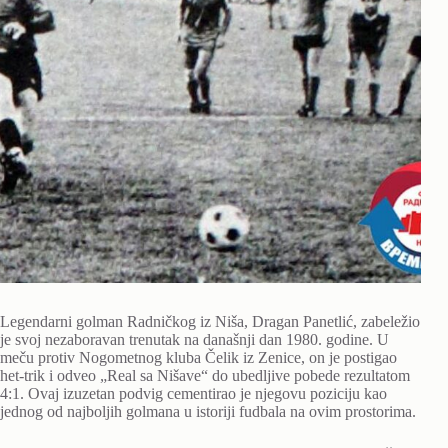
Legendarni golman Radničkog iz Niša, Dragan Panetlić, zabeležio
je svoj nezaboravan trenutak na današnji dan 1980. godine. U
meču protiv Nogometnog kluba Čelik iz Zenice, on je postigao
het-trik i odveo „Real sa Nišave“ do ubedljive pobede rezultatom
4:1. Ovaj izuzetan podvig cementirao je njegovu poziciju kao
jednog od najboljih golmana u istoriji fudbala na ovim prostorima.