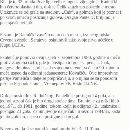
Bila je to 32. runda Prve lige velike Jugoslavije, gde je Radnički
bio četvrtoplasirani tim, dok je Čelik zauzimao poslednje mesto.
Utakmica se odigrala na stadionu „Čair“, a golman koji je poznat i
po svom umeću postizanja golova, Dragan Pantelić, briljirao je
postigavši het-trik.
Sezonu je Radnički završio na trećem mestu, iza beogradske
Crvene zvezde i Sarajeva, osiguravši tako svoje prvo učešće u
Kupu UEFA.
Pantelić je ponovio ovaj uspeh 7. septembra 1980. godine u meču
protiv Zagreba (4:0), gde je postigao tri gola sa penala. Ipak,
njegova dominacija nije stala samo na terenu, već je u 90. minutu
meča uspeo da odbrani jedanaesterac Kovačiću. Ove impresivne
partije Pantelića i dalje se prepričavaju, a o njima se sa ponosom
piše na Fejsbuk stranici Vremeplov FK Radnički Niš.
Dok je nosio dres Radničkog, Pantelić je postigao 24 gola, a u
jednoj sezoni čak je bio drugi strelac tima. Branio je za niški klub
od 1971. do 1981. godine, tokom kojih je odigrao 421 utakmicu i
postigao 23 gola. Zanimljivo je da je čak i u sezoni 1984/85, kada
je bio golman, uspeo da postigne jedan gol.
Njegov gol koji se pamti je onaj protiv Veleža (1:0) na