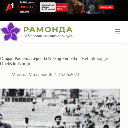
Skip
to
content
Dragan Pantelić: Legenda Niškog Fudbala – Het-trik koji je
Obeležio Istoriju
Милица Михајловић
15.06.2023