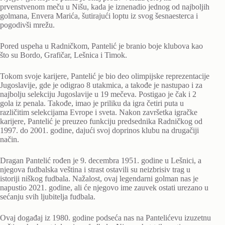
prvenstvenom meču u Nišu, kada je iznenadio jednog od najboljih
golmana, Envera Marića, šutirajući loptu iz svog šesnaesterca i
pogodivši mrežu.
Pored uspeha u Radničkom, Pantelić je branio boje klubova kao
što su Bordo, Grafičar, Lešnica i Timok.
Tokom svoje karijere, Pantelić je bio deo olimpijske reprezentacije
Jugoslavije, gde je odigrao 8 utakmica, a takođe je nastupao i za
najbolju selekciju Jugoslavije u 19 mečeva. Postigao je čak i 2
gola iz penala. Takođe, imao je priliku da igra četiri puta u
različitim selekcijama Evrope i sveta. Nakon završetka igračke
karijere, Pantelić je preuzeo funkciju predsednika Radničkog od
1997. do 2001. godine, dajući svoj doprinos klubu na drugačiji
način.
Dragan Pantelić rođen je 9. decembra 1951. godine u Lešnici, a
njegova fudbalska veština i strast ostavili su neizbrisiv trag u
istoriji niškog fudbala. Nažalost, ovaj legendarni golman nas je
napustio 2021. godine, ali će njegovo ime zauvek ostati urezano u
sećanju svih ljubitelja fudbala.
Ovaj događaj iz 1980. godine podseća nas na Pantelićevu izuzetnu