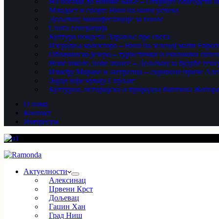
На ногама до Нишке Бање – Откријте благодети ов
Младост и спорт: Ниш на мапи успеха
Дољевац: манифестације за понос
Снага генерација
Култура покрета: Здравље пре свега
Изградња колектора – Ниш на зеленој мапи Европ
Облачинско језеро – туристички и еколошки потен
Нове школе, нове шансе – Дољевац за будуће гене
Између Мораве и Јастрепца – скривене приче Ал
Људи који чувају Сврљиг
Културна, историјска и природна баштина Житор
О нама
Контакт
Импресум
Актуелности
Алексинац
Црвени Крст
Дољевац
Гаџин Хан
Град Ниш