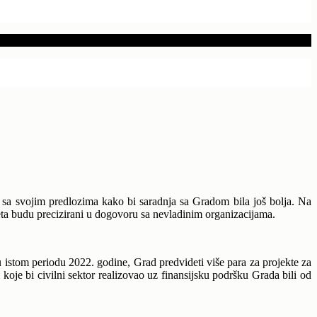
i sa svojim predlozima kako bi saradnja sa Gradom bila još bolja. Na
eta budu precizirani u dogovoru sa nevladinim organizacijama.
u istom periodu 2022. godine, Grad predvideti više para za projekte za
koje bi civilni sektor realizovao uz finansijsku podršku Grada bili od