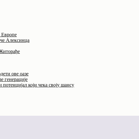
и Европе
иче Алексинца
 Житорађе
дети ове оазе
ће генерације
 потенцијал који чека своју шансу