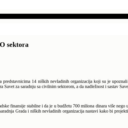
VO sektora
a predstavnicima 14 niških nevladinih organizacija koji su je upoznal
a Savet za saradnju sa civilnim sektorom, a da nadležnost i sastav Sav
adske finansije stabilne i da je u budžetu 700 miliona dinara više nego 
adnja Grada i niških nevladinih organizacija nastavi kako bi projekti 