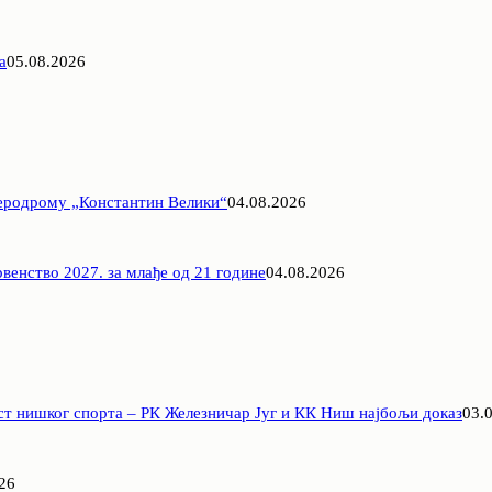
а
05.08.2026
Аеродрому „Константин Велики“
04.08.2026
венство 2027. за млађе од 21 године
04.08.2026
ст нишког спорта – РК Железничар Југ и КК Ниш најбољи доказ
03.
26