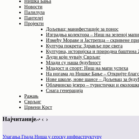
Нишка Бања
Новости
Палилула
Пантелеј
Пројекти
Дољевац: манифестације за понос
Изградња колектора – Ниш на зеленој мап
Између Мораве и Јастрепца – скривене пр
Култура покрета: Здравље пре свега
Културна, историјска и природна баштина
Људи који чувају Сврљиг
Млади су наша будућност
Младост и спорт: Ниш на мапи успеха
На ногама до Нишке Бање – Откријте благо
Нове школе, нове шансе – Дољевац за буду
Облачинско језеро – туристички и еколошки
Снага генерација
Ражањ
Сврљиг
Црвени Крст
Најчитаније
Улагања Града Ниша у сеоску инфраструктуру