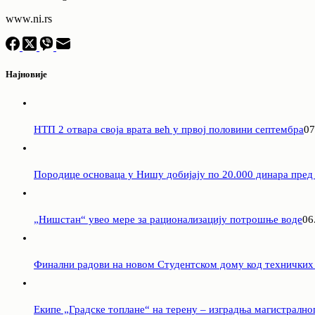
www.ni.rs
Најновије
НТП 2 отвара своја врата већ у првој половини септембра
07
Породицe основаца у Нишу добијају по 20.000 динара пред
„Нишстан“ увео мере за рационализацију потрошње воде
06
Финални радови на новом Студентском дому код техничких
Екипе „Градске топлане“ на терену – изградња магистрално