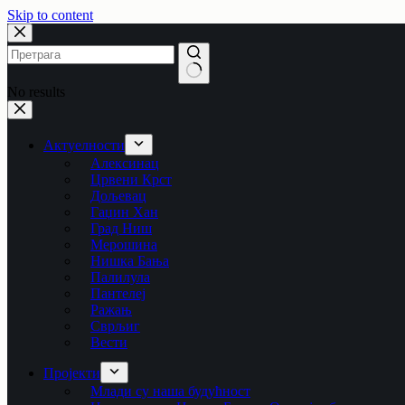
Skip to content
No results
Актуелности
Алексинац
Црвени Крст
Дољевац
Гаџин Хан
Град Ниш
Мерошина
Нишка Бања
Палилула
Пантелеј
Ражањ
Сврљиг
Вести
Пројекти
Млади су наша будућност