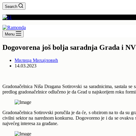
Search
Menu
Dogovorena još bolja saradnja Grada i N
Милица Михајловић
14.03.2023
Gradonačelnica Niša Dragana Sotirovski sa saradnicima, sastala se s
predlog gradonačelnice odlučeno je da Grad u najskorijem roku formir
Gradonačelnica Sotirovski poručila je da će, s obzirom na to da su gr
civilni sektor na narednom konkursu. Dogovoreno je i da se ovakva sar
najvećeg interesa za građane.