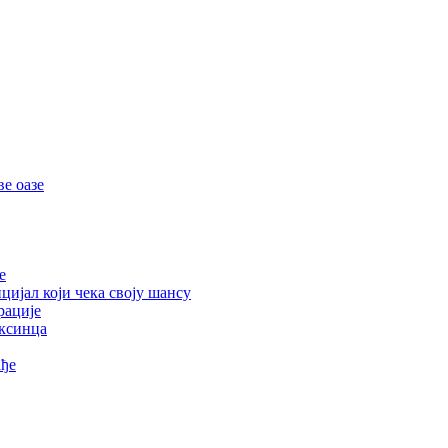
е оазе
е
цијал који чека своју шансу
рације
ексинца
ађе