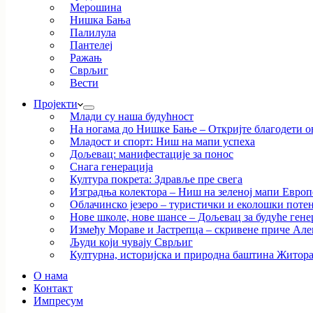
Мерошина
Нишка Бања
Палилула
Пантелеј
Ражањ
Сврљиг
Вести
Пројекти
Млади су наша будућност
На ногама до Нишке Бање – Откријте благодети ов
Младост и спорт: Ниш на мапи успеха
Дољевац: манифестације за понос
Снага генерација
Култура покрета: Здравље пре свега
Изградња колектора – Ниш на зеленој мапи Европ
Облачинско језеро – туристички и еколошки потен
Нове школе, нове шансе – Дољевац за будуће гене
Између Мораве и Јастрепца – скривене приче Ал
Људи који чувају Сврљиг
Културна, историјска и природна баштина Житор
О нама
Контакт
Импресум