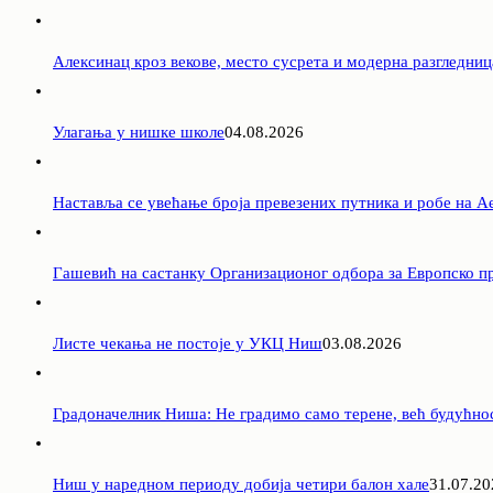
Алексинац кроз векове, место сусрета и модерна разгледниц
Улагања у нишке школе
04.08.2026
Наставља се увећање броја превезених путника и робе на 
Гашевић на састанку Организационог одбора за Европско пр
Листе чекања не постоје у УКЦ Ниш
03.08.2026
Градоначелник Ниша: Не градимо само терене, већ будућно
Ниш у наредном периоду добија четири балон хале
31.07.20