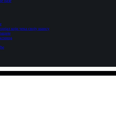
е оазе
е
цијал који чека своју шансу
рације
ексинца
ађе