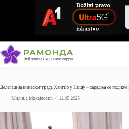
Skip
to
content
Делегација кинеског града Хангџо у Нишу – сарадња се подиже 
Милица Михајловић
12.05.2025