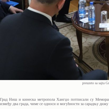
preuzeto sa sajta G
Град Ниш и кинеска метропола Хангџо потписали су Меморан
између два града, чиме се односи и могућности за сарадњу дижу