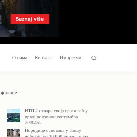
О нама
Контакт
Импресум
ајновије
НТП 2 отвара своја врата већ у
првој половини септембра
07.08.2026
Породицe основаца у Нишу
добијају по 20.000 динара пред