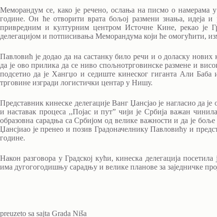
Меморандум се, како је речено, ослања на писмо о намерама у 
године. Он ће отворити врата бољој размени знања, идеја и
привредним и културним центром Источне Кине, рекао је Г
делегацијом и потписивања Меморандума који ће омогућити, изм
Павловић је додао да на састанку било речи и о доласку нових 
да је ово прилика да се ниво спољнотрговинске размене и висо
подсетио да је Хангџо и седиште кинеског гиганта Али Баба и 
трговине изгради логистички центар у Нишу.
Представник кинеске делегације Ванг Џансјао је нагласио да је 
и наставак процеса ,,Појас и пут” чији је Србија важан чинила
образовна сарадња са Србијом од велике важности и да је бољ
Џансјиао је пренео и позив Градоначелнику Павловићу и предс
године.
Након разговора у Градској кући, кинеска делегација посетил
има дугогогодишњу сарадњу и велике планове за заједничке про
preuzeto sa sajta Grada Niša