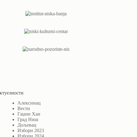
ктуелности
Алексинац
Вести
Гаџин Хан
Град Ниш
Дољевац
Избори 2023
Избори 2024