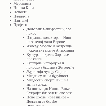
Мерошина
Нишка Бања
Новости
Палилула
Пантелеј
Пројекти
Дољевац: манифестације за
понос
Изградња колектора – Ниш
на зеленој мапи Европе
Између Мораве и Јастрепца
– скривене приче Алексинца
Култура покрета: Здравље
пре свега
Културна, историјска и
природна баштина Житорађе
Људи који чувају Сврљиг
Млади су наша будућност
Младост и спорт: Ниш на
мапи успеха
На ногама до Нишке Бање –
Откријте благодети ове оазе
Нове школе, нове шансе –
Дољевац за будуће
генерације