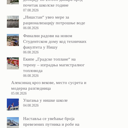
почетак школске године
07.08.2026
„Нишстан“ увео мере за
рационализацију потрошње воде
06.08.2026
Финални радови на новом
Студентском дому код техничких
факултета у Нишу
06.08.2026
Екипе „Градске топлане“ на
терену – изградња магистралног
топловода
06.08.2026
Алексинац кроз векове, место сусрета и
модерна разгледница
05.08.2026
Улагања у нишке школе
04.08.2026
Наставља се увећање броја
превезених путника и робе на