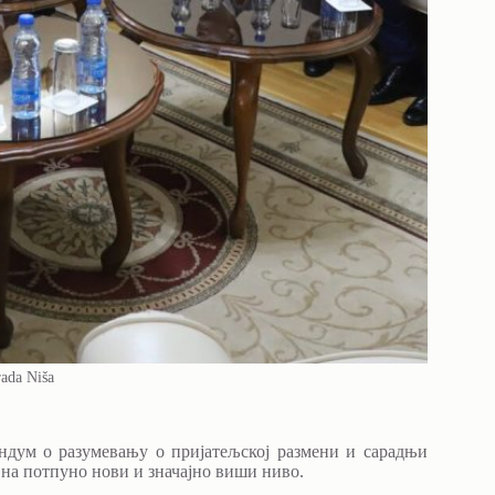
rada Niša
дум о разумевању о пријатељској размени и сарадњи
 на потпуно нови и значајно виши ниво.