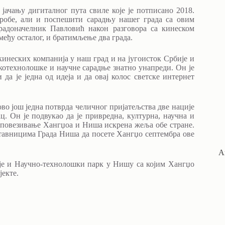
јачању дигиталног пута свиле које је потписано 2018.
 робе, али и поспешити сарадњу нашег града са овим
радоначелник Павловић након разговора са кинеском
еђу осталог, и братимљење два града.
кинеских компанија у наш град и на југоисток Србије и
котехнолошке и научне сарадње знатно унапреди. Он је
да је једна од идеја и да овај колос светске интернет
ово још једна потврда челичног пријатељства две нације
ц. Он је подвукао да је привредна, културна, научна и
е повезивање Хангџоа и Ниша искрена жеља обе стране.
тавницима Града Ниша да посете Хангџо септембра ове
А
а је и Научно-технолошки парк у Нишу са којим Хангџо
јекте.