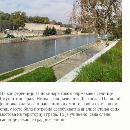
На конференцији за новинаре током одржавања седнице
Скупштине Града Ниша градоначелник Драгослав Павловић
је истакао да за санирање нишких мостова који су у лошем
стању јесте била потребна свеобухватна анализа стања свих
мостова на територији града. То је учињено, сада следе
санације рекао је градоначелник.