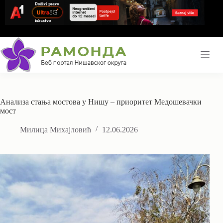
Skip
to
content
Анализа стања мостова у Нишу – приоритет Медошевачки
мост
Милица Михајловић
12.06.2026