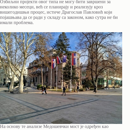
Озбиљни пројекти овог типа не могу бити завршени за
неколико месеци, већ се планирају и реализују кроз
вишегодишњи процес, истиче Драгослав Павловић који
појашњава да се ради у складу са законом, како сутра не би
имали проблема.
На основу те анализе Медошевчки мост је одређен као