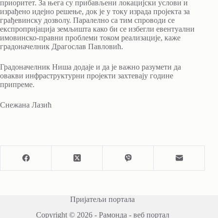
приоритет. За њега су прибављени локацијски услови и
израђено идејно решење, док је у току израда пројекта за
грађевинску дозволу. Паралелно са тим спроводи се
експропријација земљишта како би се избегли евентуални
имовинско-правни проблеми током реализације, каже
градоначелник Драгослав Павловић.
Градоначелник Ниша додаје и да је важно разумети да
овакви инфраструктурни пројекти захтевају године
припреме.
Снежана Лазић
Пријатељи портала
Copyright © 2026 - Рамонда - веб портал