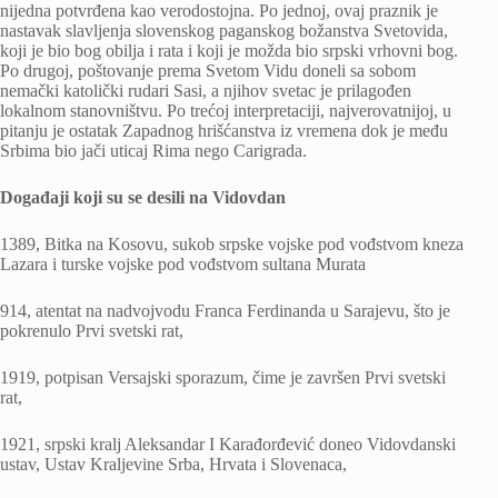
nijedna potvrđena kao verodostojna. Po jednoj, ovaj praznik je
nastavak slavljenja slovenskog paganskog božanstva Svetovida,
koji je bio bog obilja i rata i koji je možda bio srpski vrhovni bog.
Po drugoj, poštovanje prema Svetom Vidu doneli sa sobom
nemački katolički rudari Sasi, a njihov svetac je prilagođen
lokalnom stanovništvu. Po trećoj interpretaciji, najverovatnijoj, u
pitanju je ostatak Zapadnog hrišćanstva iz vremena dok je među
Srbima bio jači uticaj Rima nego Carigrada.
Događaji koji su se desili na Vidovdan
1389, Bitka na Kosovu, sukob srpske vojske pod vođstvom kneza
Lazara i turske vojske pod vođstvom sultana Murata
914, atentat na nadvojvodu Franca Ferdinanda u Sarajevu, što je
pokrenulo Prvi svetski rat,
1919, potpisan Versajski sporazum, čime je završen Prvi svetski
rat,
1921, srpski kralj Aleksandar I Karađorđević doneo Vidovdanski
ustav, Ustav Kraljevine Srba, Hrvata i Slovenaca,