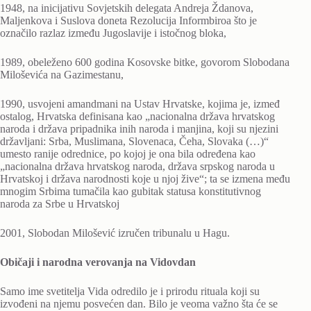
1948, na inicijativu Sovjetskih delegata Andreja Ždanova,
Maljenkova i Suslova doneta Rezolucija Informbiroa što je
označilo razlaz između Jugoslavije i istočnog bloka,
1989, obeleženo 600 godina Kosovske bitke, govorom Slobodana
Miloševića na Gazimestanu,
1990, usvojeni amandmani na Ustav Hrvatske, kojima je, izmeđ
ostalog, Hrvatska definisana kao „nacionalna država hrvatskog
naroda i država pripadnika inih naroda i manjina, koji su njezini
državljani: Srba, Muslimana, Slovenaca, Čeha, Slovaka (…)“
umesto ranije odrednice, po kojoj je ona bila određena kao
„nacionalna država hrvatskog naroda, država srpskog naroda u
Hrvatskoj i država narodnosti koje u njoj žive“; ta se izmena među
mnogim Srbima tumačila kao gubitak statusa konstitutivnog
naroda za Srbe u Hrvatskoj
2001, Slobodan Milošević izručen tribunalu u Hagu.
Običaji i narodna verovanja na Vidovdan
Samo ime svetitelja Vida odredilo je i prirodu rituala koji su
izvođeni na njemu posvećen dan. Bilo je veoma važno šta će se