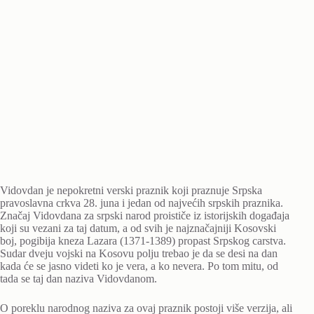
Vidovdan je nepokretni verski praznik koji praznuje Srpska
pravoslavna crkva 28. juna i jedan od najvećih srpskih praznika.
Značaj Vidovdana za srpski narod proističe iz istorijskih događaja
koji su vezani za taj datum, a od svih je najznačajniji Kosovski
boj, pogibija kneza Lazara (1371-1389) propast Srpskog carstva.
Sudar dveju vojski na Kosovu polju trebao je da se desi na dan
kada će se jasno videti ko je vera, a ko nevera. Po tom mitu, od
tada se taj dan naziva Vidovdanom.
O poreklu narodnog naziva za ovaj praznik postoji više verzija, ali