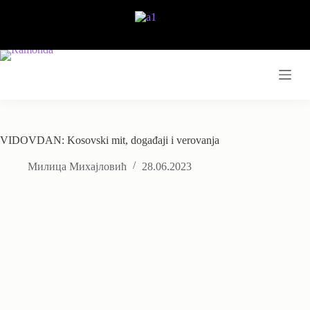
Skip
to
content
VIDOVDAN: Kosovski mit, događaji i verovanja
Милица Михајловић
28.06.2023