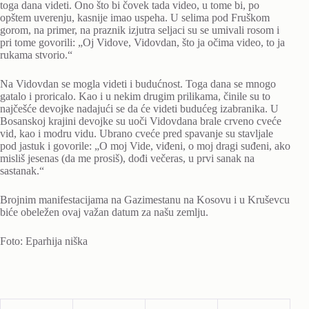
toga dana videti. Ono što bi čovek tada video, u tome bi, po
opštem uverenju, kasnije imao uspeha. U selima pod Fruškom
gorom, na primer, na praznik izjutra seljaci su se umivali rosom i
pri tome govorili: „Oj Vidove, Vidovdan, što ja očima video, to ja
rukama stvorio.“
Na Vidovdan se mogla videti i budućnost. Toga dana se mnogo
gatalo i proricalo. Kao i u nekim drugim prilikama, činile su to
najčešće devojke nadajući se da će videti budućeg izabranika. U
Bosanskoj krajini devojke su uoči Vidovdana brale crveno cveće
vid, kao i modru vidu. Ubrano cveće pred spavanje su stavljale
pod jastuk i govorile: „O moj Vide, viđeni, o moj dragi suđeni, ako
misliš jesenas (da me prosiš), dođi večeras, u prvi sanak na
sastanak.“
Brojnim manifestacijama na Gazimestanu na Kosovu i u Kruševcu
biće obeležen ovaj važan datum za našu zemlju.
Foto: Eparhija niška