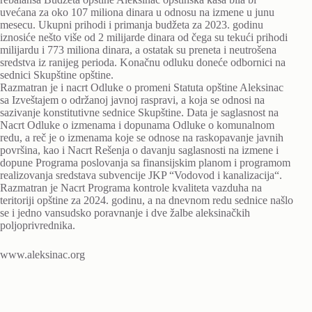
uvećana za oko 107 miliona dinara u odnosu na izmene u junu
mesecu. Ukupni prihodi i primanja budžeta za 2023. godinu
iznosiće nešto više od 2 milijarde dinara od čega su tekući prihodi
milijardu i 773 miliona dinara, a ostatak su preneta i neutrošena
sredstva iz ranijeg perioda. Konačnu odluku doneće odbornici na
sednici Skupštine opštine.
Razmatran je i nacrt Odluke o promeni Statuta opštine Aleksinac
sa Izveštajem o održanoj javnoj raspravi, a koja se odnosi na
sazivanje konstitutivne sednice Skupštine. Data je saglasnost na
Nacrt Odluke o izmenama i dopunama Odluke o komunalnom
redu, a reč je o izmenama koje se odnose na raskopavanje javnih
površina, kao i Nacrt Rešenja o davanju saglasnosti na izmene i
dopune Programa poslovanja sa finansijskim planom i programom
realizovanja sredstava subvencije JKP “Vodovod i kanalizacija“.
Razmatran je Nacrt Programa kontrole kvaliteta vazduha na
teritoriji opštine za 2024. godinu, a na dnevnom redu sednice našlo
se i jedno vansudsko poravnanje i dve žalbe aleksinačkih
poljoprivrednika.
www.aleksinac.org