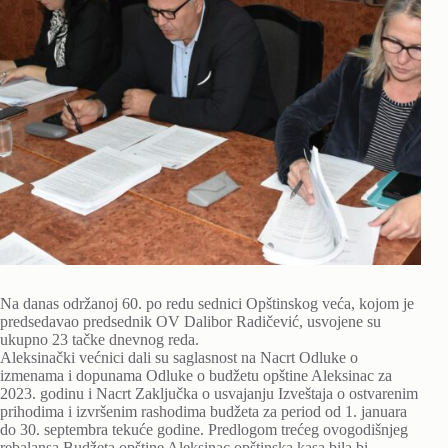
Na danas održanoj 60. po redu sednici Opštinskog veća, kojom je
predsedavao predsednik OV Dalibor Radičević, usvojene su
ukupno 23 tačke dnevnog reda.
Aleksinački većnici dali su saglasnost na Nacrt Odluke o
izmenama i dopunama Odluke o budžetu opštine Aleksinac za
2023. godinu i Nacrt Zaključka o usvajanju Izveštaja o ostvarenim
prihodima i izvršenim rashodima budžeta za period od 1. januara
do 30. septembra tekuće godine. Predlogom trećeg ovogodišnjeg
rebalansa Budžeta opštine Aleksinac opštinska kasa bila bi