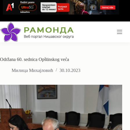
Skip
to
content
Održana 60. sednica Opštinskog veća
Милица Михајловић
30.10.2023